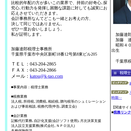
比較的年配の方が多いこの業界で、持前の好奇心､探
究心､行動力を発揮し困難な課題に対しても誠実にお
応えさせていただきます。
会計事務所なんてどこも一緒とお考えの方、
決して同じではありません。
ぜひ一度お会いしましょう。
私が証明します。
加藤達郎
加藤 
昭和４０
加藤達郎税理士事務所
出生
千葉県千葉市中央区新町18番12号第8東ビル205
千葉県税
ＴＥＬ：043-204-2865
ＦＡＸ：043-204-2866
メール：
katou@k-tao.com
■事業内容：税理士業務
■税務業務
時期‥
法人税､所得税､消費税､相続税､贈与税等のシュミレーション
および事前相談､税務代理(申告､調査立会)
【関連サイ
■
税務リンク
■会計業務
記帳代行業務､自計化支援(会計ソフト使用)､月次決算支援
法人設立支援業務(株式会社､ＮＰＯ法人)
各種保険申請